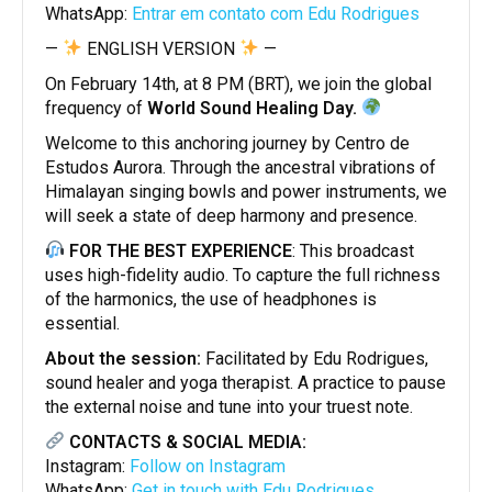
WhatsApp:
Entrar em contato com Edu Rodrigues
—
ENGLISH VERSION
—
On February 14th, at 8 PM (BRT), we join the global
frequency of
World Sound Healing Day.
Welcome to this anchoring journey by Centro de
Estudos Aurora. Through the ancestral vibrations of
Himalayan singing bowls and power instruments, we
will seek a state of deep harmony and presence.
FOR THE BEST EXPERIENCE
: This broadcast
uses high-fidelity audio. To capture the full richness
of the harmonics, the use of headphones is
essential.
About the session:
Facilitated by Edu Rodrigues,
sound healer and yoga therapist. A practice to pause
the external noise and tune into your truest note.
CONTACTS & SOCIAL MEDIA:
Instagram:
Follow on Instagram
WhatsApp:
Get in touch with Edu Rodrigues