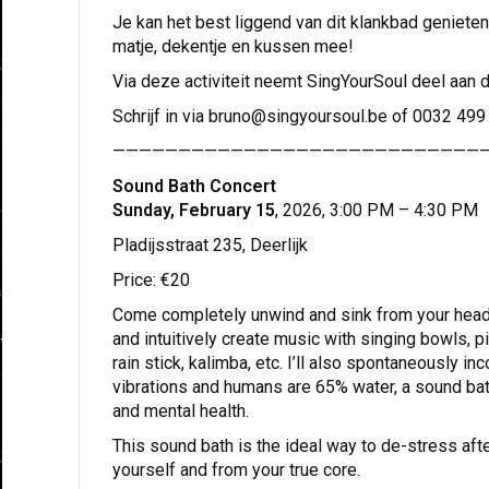
Je kan het best liggend van dit klankbad genieten
matje, dekentje en kussen mee!
Via deze activiteit neemt SingYourSoul deel aan
Schrijf in via bruno@singyoursoul.be of 0032 499
————————————————————————————
Sound Bath Concert
Sunday, February 15
, 2026, 3:00 PM – 4:30 PM
Pladijsstraat 235, Deerlijk
Price: €20
Come completely unwind and sink from your head in
and intuitively create music with singing bowls, p
rain stick, kalimba, etc. I’ll also spontaneously 
vibrations and humans are 65% water, a sound bat
and mental health.
This sound bath is the ideal way to de-stress aft
yourself and from your true core.