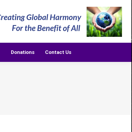
m
Donations
Contact Us
m
Donations
Contact Us