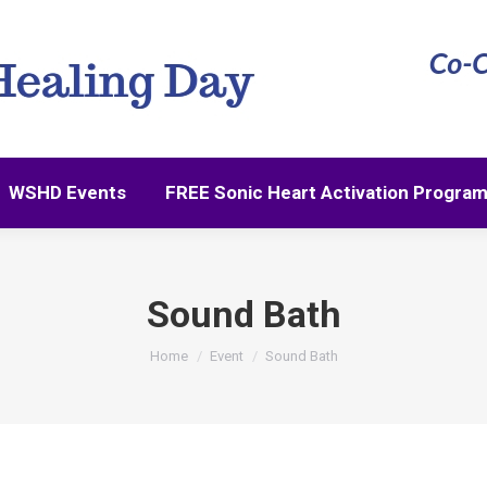
WSHD Events
FREE Sonic Heart Activation Progra
WSHD Events
FREE Sonic Heart Activation Progra
Sound Bath
You are here:
Home
Event
Sound Bath